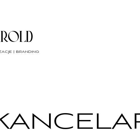
AROLD
zacje | branding
 KANCELAR