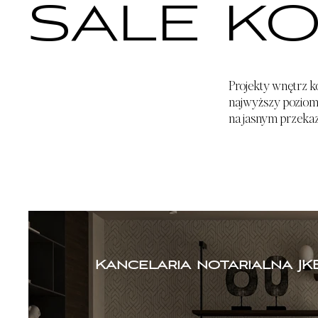
SALE K
Projekty wnętrz k
najwyższy poziom 
na jasnym przekaz
Kancelaria notarialna JKB