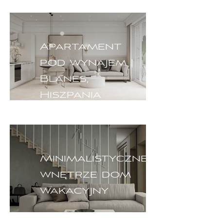
Apartament
pod wynajem |
Blanes,
Hiszpania
Minimalistyczne
wnętrze dom
wakacyjny