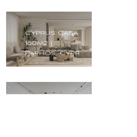
Cyprus Casa
160m2 |
Paphos, Cypr
Apartament
100 m2 |
Norway, Oslo