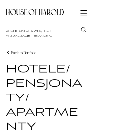
HOUSE OF HAROLD
architektura wnętrz |
wizualizacje | branding
Back to Portfolio
HOTELE/
PENSJONA
TY/
APARTME
NTY