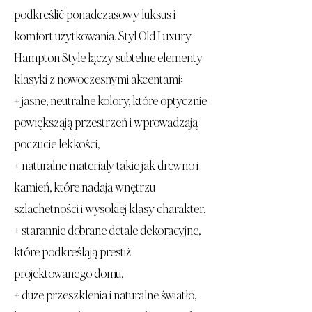
podkreślić ponadczasowy luksus i
komfort użytkowania. Styl Old Luxury
Hampton Style łączy subtelne elementy
klasyki z nowoczesnymi akcentami:
+ jasne, neutralne kolory, które optycznie
powiększają przestrzeń i wprowadzają
poczucie lekkości,
+ naturalne materiały takie jak drewno i
kamień, które nadają wnętrzu
szlachetności i wysokiej klasy charakter,
+ starannie dobrane detale dekoracyjne,
które podkreślają prestiż
projektowanego domu,
+ duże przeszklenia i naturalne światło,