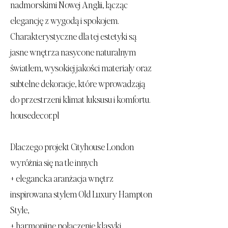
nadmorskimi Nowej Anglii, łącząc
elegancję z wygodą i spokojem.
Charakterystyczne dla tej estetyki są
jasne wnętrza nasycone naturalnym
światłem, wysokiej jakości materiały oraz
subtelne dekoracje, które wprowadzają
do przestrzeni klimat luksusu i komfortu.
housedecor.pl
Dlaczego projekt Cityhouse London
wyróżnia się na tle innych
+ elegancka aranżacja wnętrz
inspirowana stylem Old Luxury Hampton
Style,
+ harmonijne połączenie klasyki