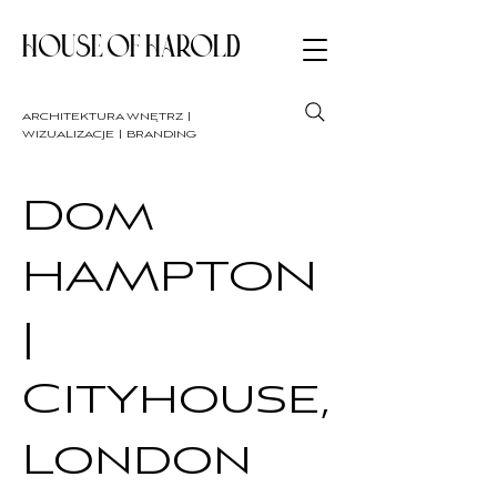
HOUSE OF HAROLD
architektura wnętrz |
wizualizacje | branding
Dom
HAMPTON
|
Cityhouse,
London