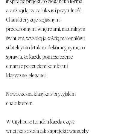
inspirację projekt, to elegancka forma
aranżacji łącząca luksus i przytulność.
Charakteryzuje się jasnymi,
przestronnymi wnętrzami, naturalnym
światłem, wysoką jakością materiałów i
subtelnymi detalami dekoracyjnymi, co
sprawia, że każde pomieszczenie
emanuje poczuciem komfortu i
klasycznej elegancji.
Nowoczesna klasyka z brytyjskim
charakterem
W Cityhouse London każda część
wnętrza została tak zaprojektowana, aby