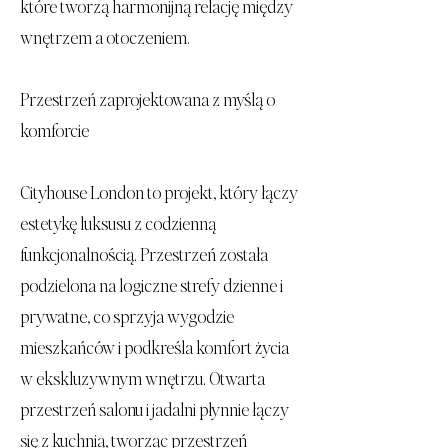
które tworzą harmonijną relację między
wnętrzem a otoczeniem.
Przestrzeń zaprojektowana z myślą o
komforcie
Cityhouse London to projekt, który łączy
estetykę luksusu z codzienną
funkcjonalnością. Przestrzeń została
podzielona na logiczne strefy dzienne i
prywatne, co sprzyja wygodzie
mieszkańców i podkreśla komfort życia
w ekskluzywnym wnętrzu. Otwarta
przestrzeń salonu i jadalni płynnie łączy
się z kuchnią, tworząc przestrzeń