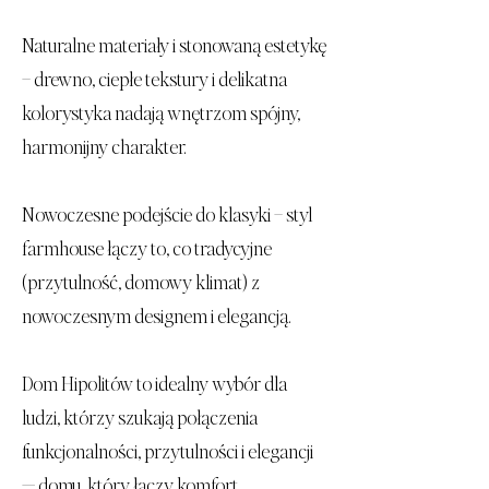
Naturalne materiały i stonowaną estetykę
– drewno, ciepłe tekstury i delikatna
kolorystyka nadają wnętrzom spójny,
harmonijny charakter.
Nowoczesne podejście do klasyki – styl
farmhouse łączy to, co tradycyjne
(przytulność, domowy klimat) z
nowoczesnym designem i elegancją.
Dom Hipolitów to idealny wybór dla
ludzi, którzy szukają połączenia
funkcjonalności, przytulności i elegancji
— domu, który łączy komfort