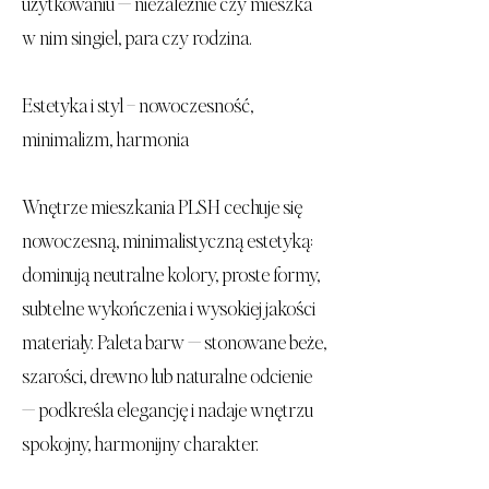
użytkowaniu — niezależnie czy mieszka
w nim singiel, para czy rodzina.
Estetyka i styl – nowoczesność,
minimalizm, harmonia
Wnętrze mieszkania PLSH cechuje się
nowoczesną, minimalistyczną estetyką:
dominują neutralne kolory, proste formy,
subtelne wykończenia i wysokiej jakości
materiały. Paleta barw — stonowane beże,
szarości, drewno lub naturalne odcienie
— podkreśla elegancję i nadaje wnętrzu
spokojny, harmonijny charakter.