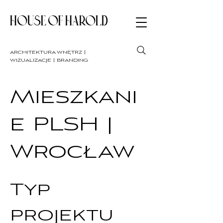
HOUSE OF HAROLD
architektura wnętrz |
wizualizacje | branding
Mieszkani
e PLSH |
Wrocław
Typ
projektu