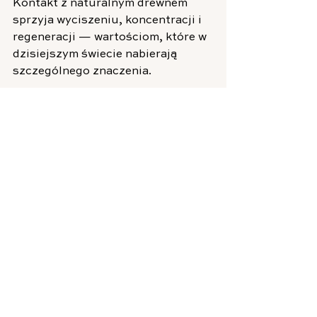
Kontakt z naturalnym drewnem 
sprzyja wyciszeniu, koncentracji i 
regeneracji — wartościom, które w 
dzisiejszym świecie nabierają 
szczególnego znaczenia.
Luksus, który oddycha 
naturą
Wnętrza premium to nie tylko 
estetyka — to doświadczenie.