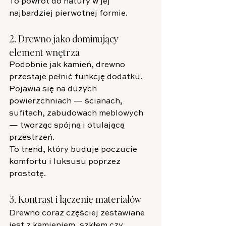
To powrót do natury w jej 
najbardziej pierwotnej formie.
2. Drewno jako dominujący 
element wnętrza
Podobnie jak kamień, drewno 
przestaje pełnić funkcję dodatku. 
Pojawia się na dużych 
powierzchniach — ścianach, 
sufitach, zabudowach meblowych 
— tworząc spójną i otulającą 
przestrzeń.
To trend, który buduje poczucie 
komfortu i luksusu poprzez 
prostotę.
3. Kontrast i łączenie materiałów
Drewno coraz częściej zestawiane 
jest z kamieniem, szkłem czy 