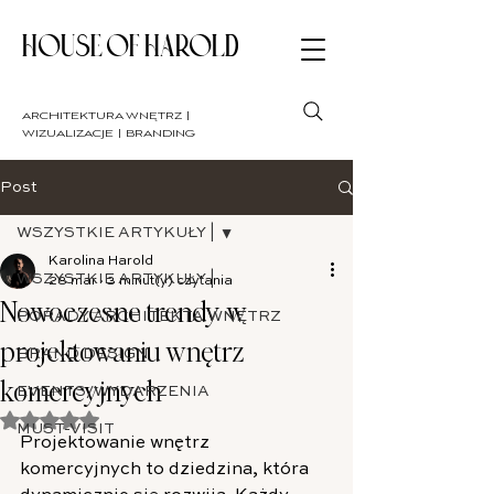
HOUSE OF HAROLD
architektura wnętrz |
wizualizacje | branding
Post
WSZYSTKIE ARTYKUŁY |
Karolina Harold
WSZYSTKIE ARTYKUŁY |
28 mar
3 minut(y) czytania
Nowoczesne trendy w
PORADY ARCHITEKTA WNĘTRZ
projektowaniu wnętrz
BRAND DESIGN
komercyjnych
EVENTS/WYDARZENIA
Oceniono na NaN z 5 gwiazdek.
MUST-VISIT
Projektowanie wnętrz 
komercyjnych to dziedzina, która 