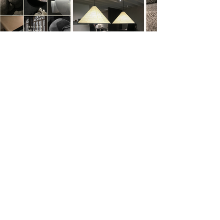
Idealne zestawienia 
tkanin w nowoczesnym 
wnętrzu