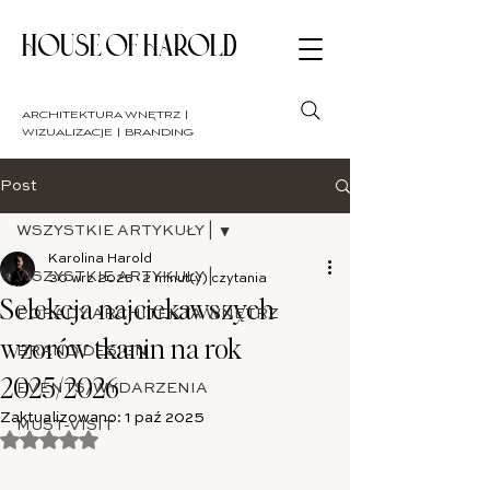
HOUSE OF HAROLD
architektura wnętrz |
wizualizacje | branding
Post
WSZYSTKIE ARTYKUŁY |
Karolina Harold
WSZYSTKIE ARTYKUŁY |
30 wrz 2025
2 minut(y) czytania
Selekcja najciekawszych
PORADY ARCHITEKTA WNĘTRZ
wzorów tkanin na rok
BRAND DESIGN
2025/2026
EVENTS/WYDARZENIA
Zaktualizowano:
1 paź 2025
MUST-VISIT
Oceniono na NaN z 5 gwiazdek.