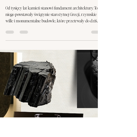
Karolina Harold
10 kwi
2 minut(y) czytania
PORADY ARCHITEKTA WNĘTRZ
Kamień w architekturze
wnętrz premium –
ponadczasowa siła
natury.
Od tysięcy lat kamień stanowi fundament architektury. To z
niego powstawały świątynie starożytnej Grecji, rzymskie
wille i monumentalne budowle, które przetrwały do dziś.
Już wtedy był symbolem trwałości, harmonii i statusu.