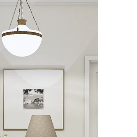
moje wnętrze naprawdę będzie wyglądało tak samo?”.
Odpowiedź brzmi: tak – pod warunkiem, że projekt został
stworzony z myślą o rzeczywistej realizacji, a nie wyłącznie
efektownym obrazie.