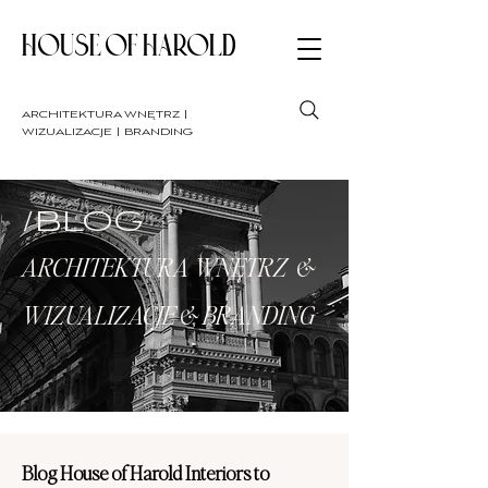
HOUSE OF HAROLD
architektura wnętrz |
wizualizacje | branding
/BLOG
ARCHITEKTURA WNĘTRZ &
WIZUALIZACJE & BRANDING
Blog House of Harold Interiors to