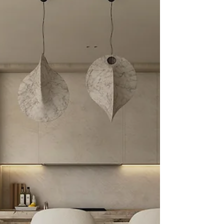
i zdolnością do pracy ze światłem. Już w starożytnym
Egipcie i Mezopotamii było symbolem luksusu i kunsztu
rzemieślniczego — dostępne tylko dla nielicznych. Dziś szkło
w projektowaniu wnętrz premium nie jest jedynie
dodatkiem. Staje się narzędziem budowania przestrzeni —
światłem, proporcją i subtelną granicą między funkcją a
estetyką. Projektując wnętrza, traktuję szkło jako element,
który nadaje przestrzeni odde