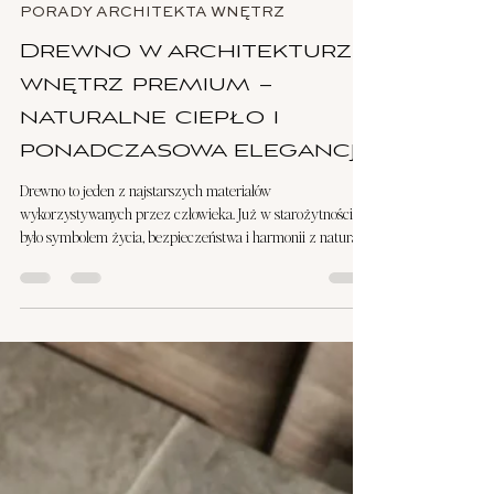
Karolina Harold
16 kwi
2 minut(y) czytania
PORADY ARCHITEKTA WNĘTRZ
Drewno w architekturze
wnętrz premium –
naturalne ciepło i
ponadczasowa elegancja
Drewno to jeden z najstarszych materiałów
wykorzystywanych przez człowieka. Już w starożytności
było symbolem życia, bezpieczeństwa i harmonii z naturą.